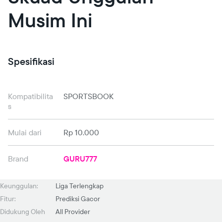
Musim Ini
Spesifikasi
Kompatibilita
SPORTSBOOK
s
Mulai dari
Rp 10.000
Brand
GURU777
Keunggulan:
Liga Terlengkap
Fitur:
Prediksi Gacor
Didukung Oleh
All Provider